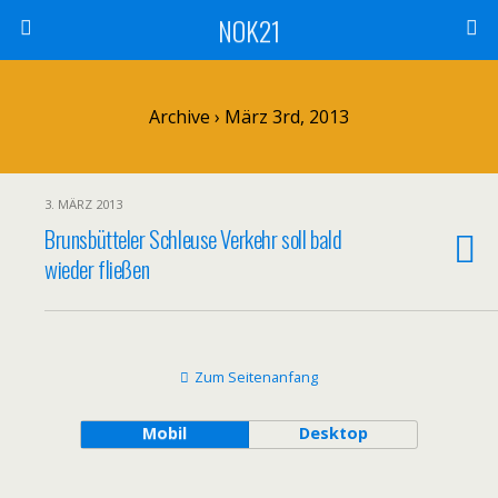
NOK21
Archive › März 3rd, 2013
3. MÄRZ 2013
Brunsbütteler Schleuse Verkehr soll bald
wieder fließen
Zum Seitenanfang
Mobil
Desktop