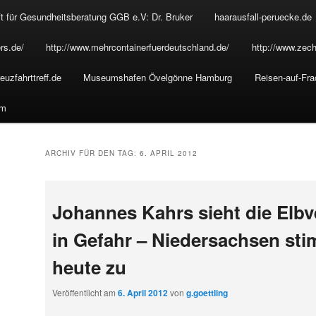
t für Gesundheitsberatung GGB e.V: Dr. Bruker
haarausfall-peruecke.de
rs.de/
http://www.mehrcontainerfuerdeutschland.de/
http://www.zech
euzfahrttreff.de
Museumshafen Övelgönne Hamburg
Reisen-auf-Fra
um
ARCHIV FÜR DEN TAG:
6. APRIL 2012
Johannes Kahrs sieht die Elbv
in Gefahr – Niedersachsen st
heute zu
Veröffentlicht am
6. April 2012
von
g.goettling