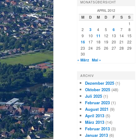
MONATSÜBERSICHT
APRIL 2012
M
D
M
D
F
S
S
1
2
3
4
5
6
7
8
9
10
11
12
13
14
15
16
17
18
19
20
21
22
23
24
25
26
27
28
29
30
« März
Mai »
ARCHIV
Dezember 2025
(1)
Oktober 2025
(48)
Juli 2025
(1)
Februar 2023
(1)
August 2021
(9)
April 2013
(5)
März 2013
(14)
Februar 2013
(3)
Januar 2013
(6)