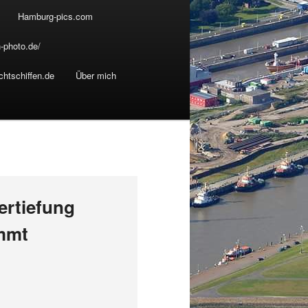
Hamburg-pics.com
-photo.de/
chtschiffen.de
Über mich
ertiefung
immt