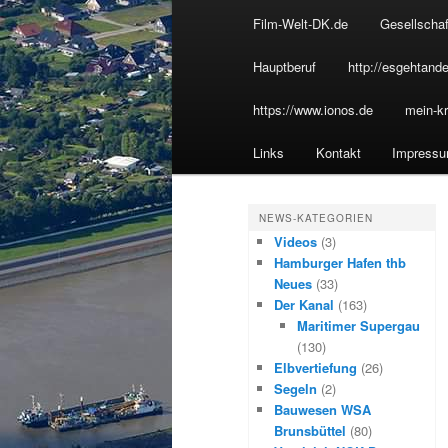
u
Film-Welt-DK.de
Gesellschaf
Inhalt
sekundären
p
t
Hauptberuf
http://esgehtande
wechseln
Inhalt
m
https://www.ionos.de
mein-kr
e
wechseln
n
Links
Kontakt
Impress
ü
NEWS-KATEGORIEN
Videos
(3)
Hamburger Hafen thb
Neues
(33)
Der Kanal
(163)
Maritimer Supergau
(130)
Elbvertiefung
(26)
Segeln
(2)
Bauwesen WSA
Brunsbüttel
(80)