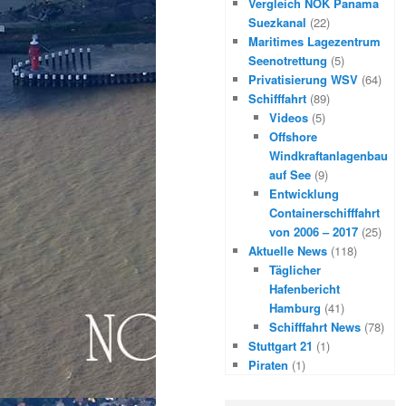
Vergleich NOK Panama
Suezkanal
(22)
Maritimes Lagezentrum
Seenotrettung
(5)
Privatisierung WSV
(64)
Schifffahrt
(89)
Videos
(5)
Offshore
Windkraftanlagenbau
auf See
(9)
Entwicklung
Containerschifffahrt
von 2006 – 2017
(25)
Aktuelle News
(118)
Täglicher
Hafenbericht
Hamburg
(41)
Schifffahrt News
(78)
Stuttgart 21
(1)
Piraten
(1)