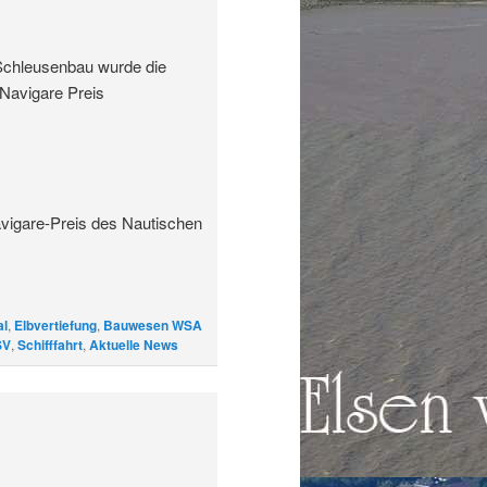
Schleusenbau wurde die
Navigare Preis
vigare-Preis des Nautischen
al
,
Elbvertiefung
,
Bauwesen WSA
SV
,
Schifffahrt
,
Aktuelle News