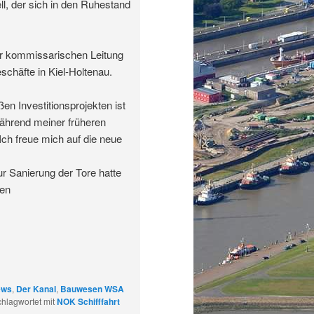
l, der sich in den Ruhestand
er kommissarischen Leitung
schäfte in Kiel-Holtenau.
n Investitionsprojekten ist
ährend meiner früheren
Ich freue mich auf die neue
r Sanierung der Tore hatte
ren
ews
,
Der Kanal
,
Bauwesen WSA
hlagwortet mit
NOK Schifffahrt