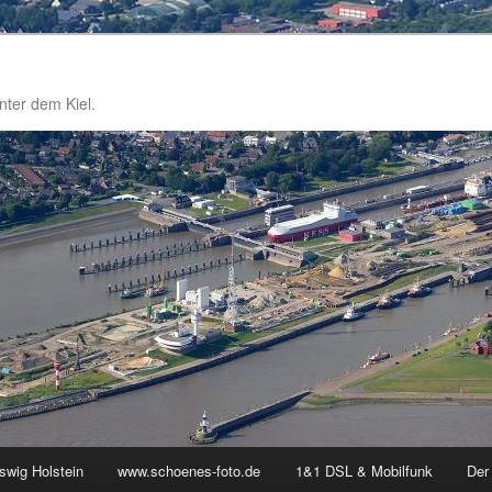
nter dem Kiel.
swig Holstein
www.schoenes-foto.de
1&1 DSL & Mobilfunk
Der