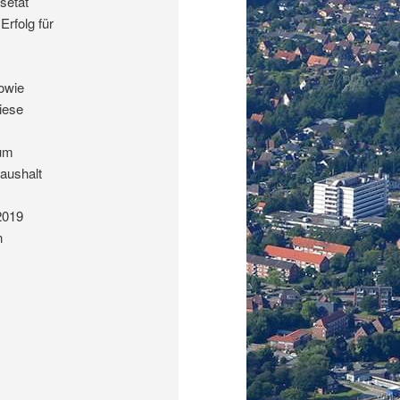
setat
Erfolg für
sowie
iese
zum
aushalt
2019
n