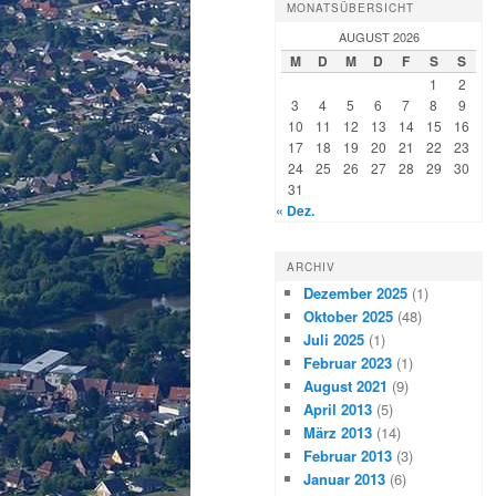
MONATSÜBERSICHT
AUGUST 2026
M
D
M
D
F
S
S
1
2
3
4
5
6
7
8
9
10
11
12
13
14
15
16
17
18
19
20
21
22
23
24
25
26
27
28
29
30
31
« Dez.
ARCHIV
Dezember 2025
(1)
Oktober 2025
(48)
Juli 2025
(1)
Februar 2023
(1)
August 2021
(9)
April 2013
(5)
März 2013
(14)
Februar 2013
(3)
Januar 2013
(6)