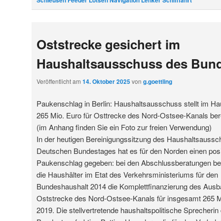
Schleusen Feeder Lotsen Navigation Lenker Schifffahrt
Oststrecke gesichert im
Haushaltsausschuss des Bun
Veröffentlicht am
14. Oktober 2025
von
g.goettling
Paukenschlag in Berlin: Haushaltsausschuss stellt im Ha
265 Mio. Euro für Osttrecke des Nord-Ostsee-Kanals bere
(im Anhang finden Sie ein Foto zur freien Verwendung)
In der heutigen Bereinigungssitzung des Haushaltsauss
Deutschen Bundestages hat es für den Norden einen posi
Paukenschlag gegeben: bei den Abschlussberatungen b
die Haushälter im Etat des Verkehrsministeriums für den
Bundeshaushalt 2014 die Komplettfinanzierung des Ausb
Oststrecke des Nord-Ostsee-Kanals für insgesamt 265 M
2019. Die stellvertretende haushaltspolitische Sprecheri