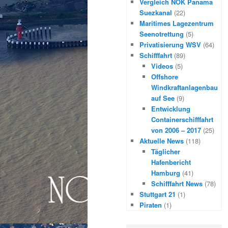
Vergleich NOK Panama
Suezkanal
(22)
Maritimes Lagezentrum
Seenotrettung
(5)
Privatisierung WSV
(64)
Schifffahrt
(89)
Videos
(5)
Offshore
Windkraftanlagenbau
auf See
(9)
Entwicklung
Containerschifffahrt
von 2006 – 2017
(25)
Aktuelle News
(118)
Täglicher
Hafenbericht
Hamburg
(41)
Schifffahrt News
(78)
Stuttgart 21
(1)
Piraten
(1)