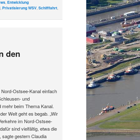
ews
,
Entwicklung
l
,
Privatisierung WSV
,
Schifffahrt
,
in den
n Nord-Ostsee-Kanal einfach
Schleusen- und
nd mehr beim Thema Kanal.
der Welt geht es begab. „Wir
Verkehre im Nord-Ostsee-
für sind vielfältig, etwa die
, sagte gestern Claudia