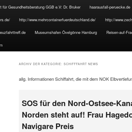
t für Gesundheitsberatung GGB e.V: Dr. Bruker
haarausfall-peruecke.de
rs.de/
http://www.mehrcontainerfuerdeutschland.de/
http://www.zech
euzfahrttreff.de
Museumshafen Övelgönne Hamburg
Reisen-auf-Fra
um
ARCHIV DER KATEGORIE:
SCHIFFFAHRT NEWS
allg. Informationen Schiffahrt, die mit dem NOK Elbvertief
SOS für den Nord-Ostsee-Kana
Norden steht auf! Frau Haged
Navigare Preis