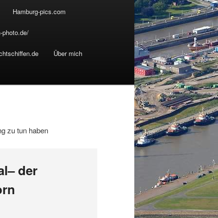
Hamburg-pics.com
-photo.de/
chtschiffen.de
Über mich
ung zu tun haben
l– der
orn