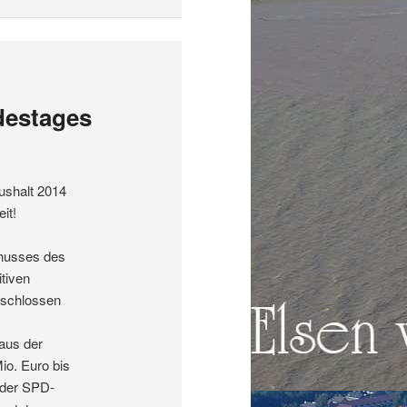
destages
ushalt 2014
it!
chusses des
tiven
eschlossen
aus der
io. Euro bis
n der SPD-