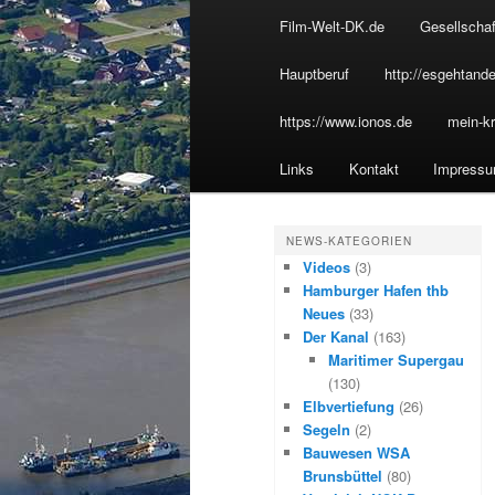
u
Film-Welt-DK.de
Gesellschaf
Inhalt
sekundären
p
t
Hauptberuf
http://esgehtande
wechseln
Inhalt
m
https://www.ionos.de
mein-kr
e
wechseln
n
Links
Kontakt
Impress
ü
NEWS-KATEGORIEN
Videos
(3)
Hamburger Hafen thb
Neues
(33)
Der Kanal
(163)
Maritimer Supergau
(130)
Elbvertiefung
(26)
Segeln
(2)
Bauwesen WSA
Brunsbüttel
(80)