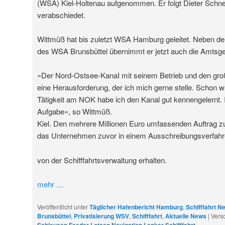
(WSA) Kiel-Holtenau aufgenommen. Er folgt Dieter Schnel
verabschiedet.
Wittmüß hat bis zuletzt WSA Hamburg geleitet. Neben d
des WSA Brunsbüttel übernimmt er jetzt auch die Amtsge
»Der Nord-Ostsee-KanaI mit seinem Betrieb und den große
eine Herausforderung, der ich mich gerne stelle. Schon w
Tätigkeit am NOK habe ich den Kanal gut kennengelernt. 
Aufgabe«, so Wittmüß.
Kiel. Den mehrere Millionen Euro umfassenden Auftrag zu
das Unternehmen zuvor in einem Ausschreibungsverfah
von der Schifffahrtsverwaltung erhalten.
mehr
…
Veröffentlicht unter
Täglicher Hafenbericht Hamburg
,
Schifffahrt N
Brunsbüttel
,
Privatisierung WSV
,
Schifffahrt
,
Aktuelle News
|
Versc