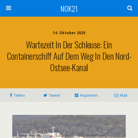
NOK21
14. Oktober 2025
Wartezeit In Der Schleuse: Ein
Containerschiff Auf Dem Weg In Den Nord-
Ostsee-Kanal
Teilen
Tweet
Anpinnen
Mail