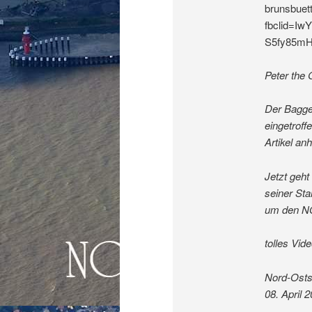
brunsbue
fbclid=I
S5fy85m
Peter the 
Der Bagger
eingetroffe
Artikel an
Jetzt geht
seiner Sta
um den NO
tolles Vi
Nord-Ostse
08. April 