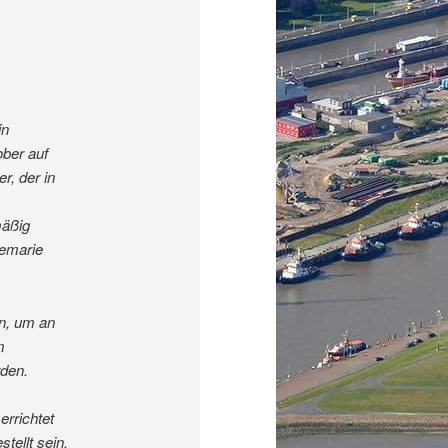
in
ber auf
r, der in
mäßig
nemarie
n, um an
m
den.
errichtet
tellt sein.