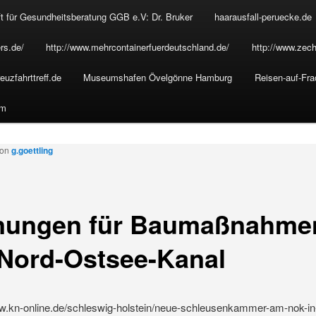
t für Gesundheitsberatung GGB e.V: Dr. Bruker
haarausfall-peruecke.de
rs.de/
http://www.mehrcontainerfuerdeutschland.de/
http://www.zech
euzfahrttreff.de
Museumshafen Övelgönne Hamburg
Reisen-auf-Fra
um
von
g.goettling
nungen für Baumaßnahme
Nord-Ostsee-Kanal
ww.kn-online.de/schleswig-holstein/neue-schleusenkammer-am-nok-in