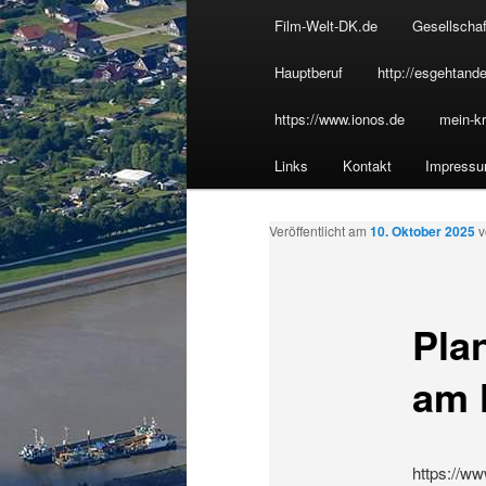
u
Film-Welt-DK.de
Gesellschaf
Inhalt
p
t
Hauptberuf
http://esgehtande
wechseln
m
https://www.ionos.de
mein-kr
e
n
Links
Kontakt
Impress
ü
Veröffentlicht am
10. Oktober 2025
Pla
am 
https://w