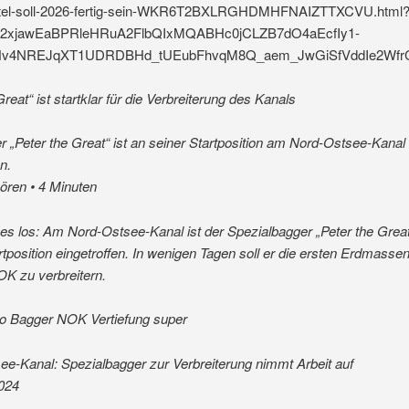
ttel-soll-2026-fertig-sein-WKR6T2BXLRGHDMHFNAIZTTXCVU.html
wY2xjawEaBPRleHRuA2FlbQIxMQABHc0jCLZB7dO4aEcfIy1-
Hv4NREJqXT1UDRDBHd_tUEubFhvqM8Q_aem_JwGiSfVddIe2Wf
Great“ ist startklar für die Verbreiterung des Kanals
 „Peter the Great“ ist an seiner Startposition am Nord-Ostsee-Kanal
n.
hören • 4 Minuten
 es los: Am Nord-Ostsee-Kanal ist der Spezialbagger „Peter the Grea
rtposition eingetroffen. In wenigen Tagen soll er die ersten Erdmasse
K zu verbreitern.
deo Bagger NOK Vertiefung super
e-Kanal: Spezialbagger zur Verbreiterung nimmt Arbeit auf
2024