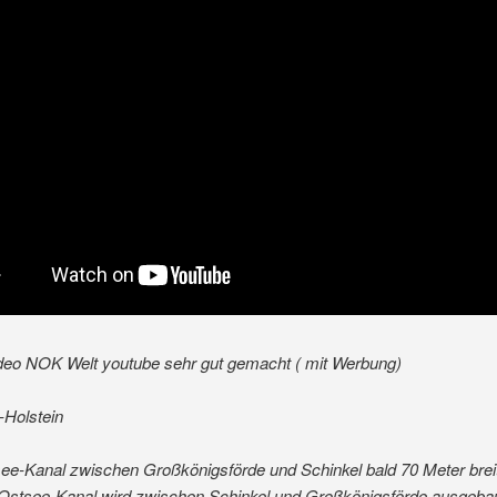
deo NOK Welt youtube sehr gut gemacht ( mit Werbung)
-Holstein
ee-Kanal zwischen Großkönigsförde und Schinkel bald 70 Meter brei
Ostsee-Kanal wird zwischen Schinkel und Großkönigsförde ausgeba