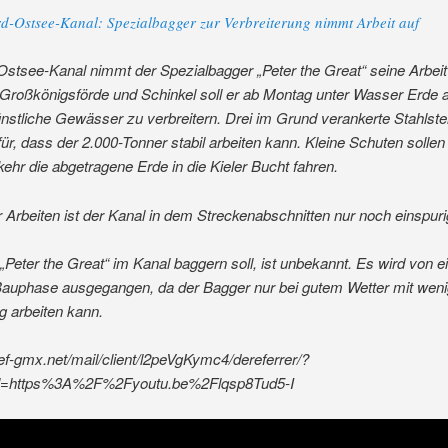
d-Ostsee-Kanal: Spezialbagger zur Verbreiterung nimmt Arbeit auf
tsee-Kanal nimmt der Spezialbagger „Peter the Great“ seine Arbeit 
Großkönigsförde und Schinkel soll er ab Montag unter Wasser Erde a
stliche Gewässer zu verbreitern. Drei im Grund verankerte Stahlste
ür, dass der 2.000-Tonner stabil arbeiten kann. Kleine Schuten sollen
ehr die abgetragene Erde in die Kieler Bucht fahren.
Arbeiten ist der Kanal in dem Streckenabschnitten nur noch einspuri
„Peter the Great“ im Kanal baggern soll, ist unbekannt. Es wird von e
Bauphase ausgegangen, da der Bagger nur bei gutem Wetter mit weni
g arbeiten kann.
ref-gmx.net/mail/client/l2peVgKymc4/dereferrer/?
rl=https%3A%2F%2Fyoutu.be%2Flqsp8Tud5-I