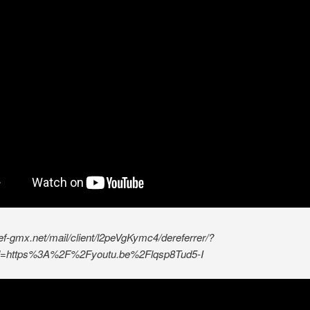
ref-gmx.net/mail/client/l2peVgKymc4/dereferrer/?
rl=https%3A%2F%2Fyoutu.be%2Flqsp8Tud5-I