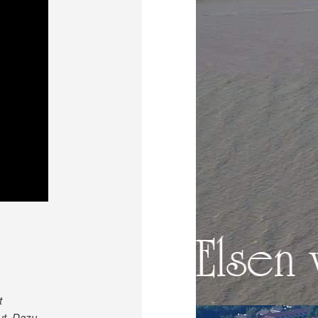
t
ut. Dazu