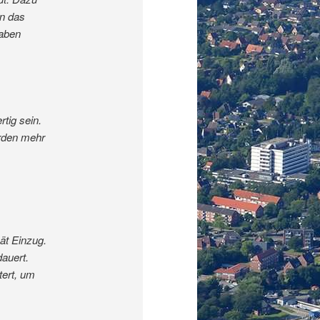
en das
raben
tig sein.
erden mehr
ät Einzug.
auert.
tert, um