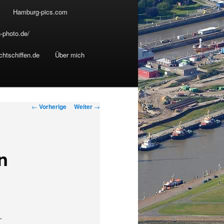
Hamburg-pics.com
-photo.de/
chtschiffen.de
Über mich
B
←
Vorherige
Weiter
→
e
i
t
n
r
a
g
s
-
N
-