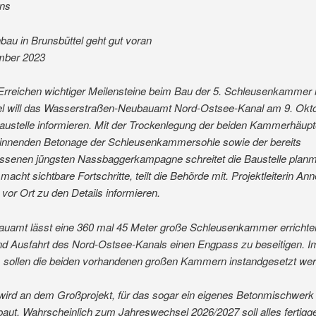
uns
au in Brunsbüttel geht gut voran
mber 2023
Erreichen wichtiger Meilensteine beim Bau der 5. Schleusenkammer 
el will das Wasserstraßen-Neubauamt Nord-Ostsee-Kanal am 9. Okto
ustelle informieren. Mit der Trockenlegung der beiden Kammerhäupte
innenden Betonage der Schleusenkammersohle sowie der bereits
ssenen jüngsten Nassbaggerkampagne schreitet die Baustelle plan
macht sichtbare Fortschritte, teilt die Behörde mit. Projektleiterin An
l vor Ort zu den Details informieren.
uamt lässt eine 360 mal 45 Meter große Schleusenkammer errichte
und Ausfahrt des Nord-Ostsee-Kanals einen Engpass zu beseitigen. I
 sollen die beiden vorhandenen großen Kammern instandgesetzt wer
wird an dem Großprojekt, für das sogar ein eigenes Betonmischwerk 
aut. Wahrscheinlich zum Jahreswechsel 2026/2027 soll alles fertigges