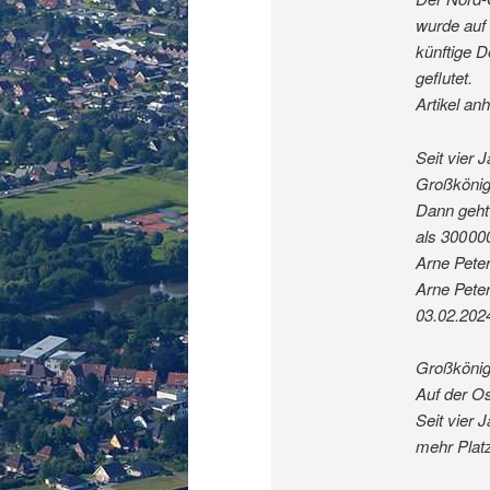
wurde auf 
künftige 
geflutet.
Artikel an
Seit vier 
Großkönigs
Dann geht
als 300 0
Arne Pete
Arne Pete
03.02.202
Großkönigs
Auf der O
Seit vier 
mehr Platz