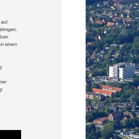
auf.
btragen,
lzen
 in einem
g
iner
g