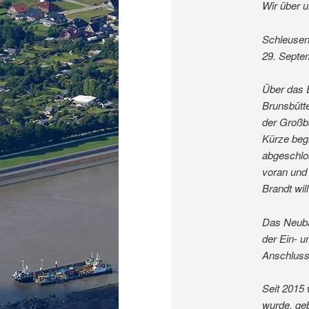
Wir über 
Schleusenb
29. Septe
Über das 
Brunsbütt
der Großba
Kürze beg
abgeschlo
voran und 
Brandt wil
Das Neuba
der Ein- 
Anschluss
Seit 2015 
wurde, geb