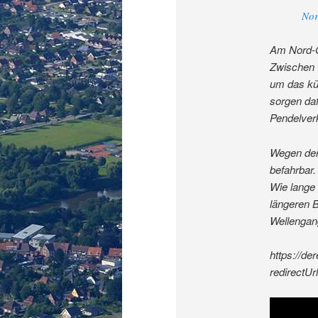
Nor
Am Nord-Os
Zwischen 
um das kün
sorgen daf
Pendelverk
Wegen der 
befahrbar.
Wie lange 
längeren 
Wellengan
https://de
redirectU