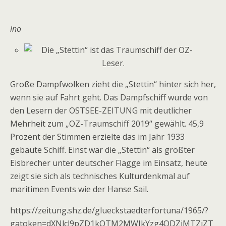
lno
Große Dampfwolken zieht die „
Stettin
“ hinter sich her,
wenn sie auf Fahrt geht. Das Dampfschiff wurde von
den Lesern der OSTSEE-ZEITUNG mit deutlicher
Mehrheit zum „OZ-Traumschiff 2019“ gewählt. 45,9
Prozent der Stimmen erzielte das im Jahr 1933
gebaute
Schiff
. Einst war die „
Stettin
“ als größter
Eisbrecher
unter deutscher Flagge im Einsatz, heute
zeigt sie sich als technisches Kulturdenkmal auf
maritimen Events wie der
Hanse Sail
.
https://zeitung.shz.de/glueckstaedterfortuna/1965/?
gatoken=dXNlcl9pZD1kOTM2MWJkYzg4ODZjMTZiZT