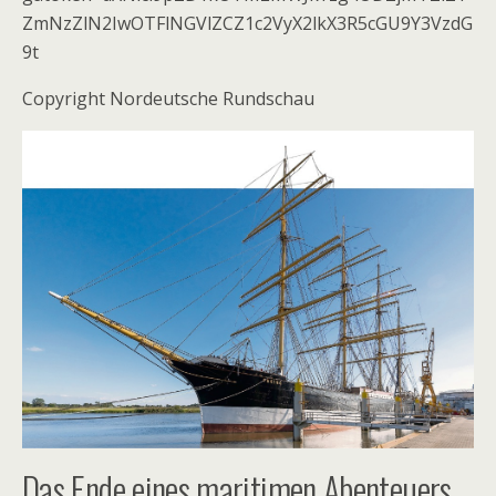
ZmNzZlN2IwOTFlNGVlZCZ1c2VyX2lkX3R5cGU9Y3VzdG
9t
Copyright Nordeutsche Rundschau
Das Ende eines maritimen Abenteuers