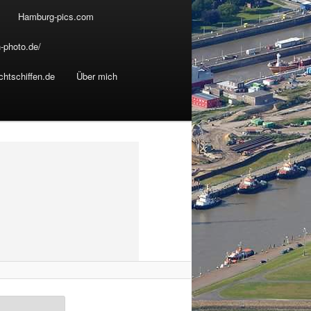
Hamburg-pics.com
-photo.de/
chtschiffen.de
Über mich
B
i
l
d
e
r
-
N
a
v