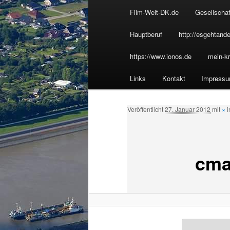
u
Film-Welt-DK.de
Gesellschaf
Inhalt
p
t
Hauptberuf
http://esgehtande
wechseln
m
https://www.ionos.de
mein-kr
e
n
Links
Kontakt
Impress
ü
Veröffentlicht
27. Januar 2012
mit
×
cma