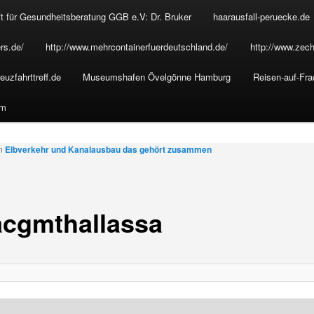
t für Gesundheitsberatung GGB e.V: Dr. Bruker
haarausfall-peruecke.de
rs.de/
http://www.mehrcontainerfuerdeutschland.de/
http://www.zech
euzfahrttreff.de
Museumshafen Övelgönne Hamburg
Reisen-auf-Fra
um
in
Elbverkehr und Kanalausbau das gehört zusammen
cgmthallassa