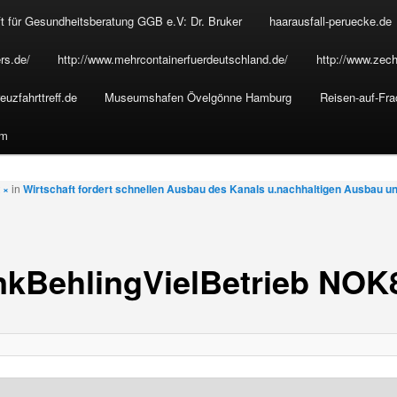
t für Gesundheitsberatung GGB e.V: Dr. Bruker
haarausfall-peruecke.de
rs.de/
http://www.mehrcontainerfuerdeutschland.de/
http://www.zech
euzfahrttreff.de
Museumshafen Övelgönne Hamburg
Reisen-auf-Fra
um
t
×
in
Wirtschaft fordert schnellen Ausbau des Kanals u.nachhaltigen Ausbau un
nkBehlingVielBetrieb NOK