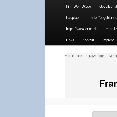
u
Film-Welt-DK.de
Gesellschaf
Inhalt
p
t
Hauptberuf
http://esgehtande
wechseln
m
https://www.ionos.de
mein-kr
e
n
Links
Kontakt
Impress
ü
Veröffentlicht
18. Dezember 2013
mi
Fra