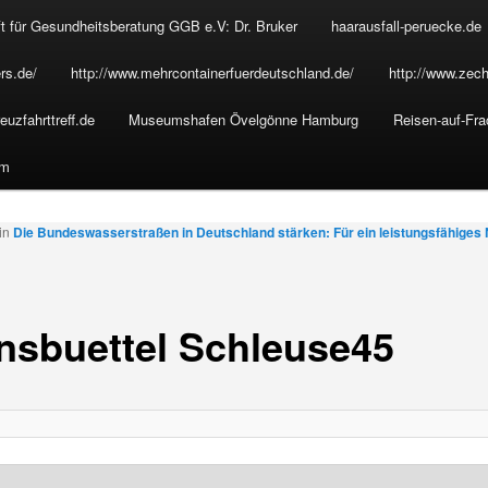
t für Gesundheitsberatung GGB e.V: Dr. Bruker
haarausfall-peruecke.de
rs.de/
http://www.mehrcontainerfuerdeutschland.de/
http://www.zech
euzfahrttreff.de
Museumshafen Övelgönne Hamburg
Reisen-auf-Fra
um
in
Die Bundeswasserstraßen in Deutschland stärken: Für ein leistungsfähiges
nsbuettel Schleuse45