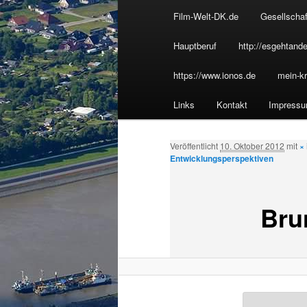
u
Film-Welt-DK.de
Gesellschaf
Inhalt
p
t
Hauptberuf
http://esgehtande
wechseln
m
https://www.ionos.de
mein-kr
e
n
Links
Kontakt
Impress
ü
Veröffentlicht
10. Oktober 2012
mit
×
Entwicklungsperspektiven
Bru