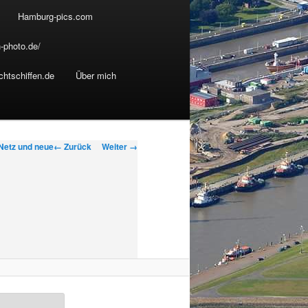
Hamburg-pics.com
-photo.de/
chtschiffen.de
Über mich
B
← Zurück
Weiter →
 Netz und neue
i
l
d
e
r
-
N
a
v