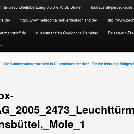
t für Gesundheitsberatung GGB e.V: Dr. Bruker
haarausfall-peruecke.de
rs.de/
http://www.mehrcontainerfuerdeutschland.de/
http://www.zech
euzfahrttreff.de
Museumshafen Övelgönne Hamburg
Reisen-auf-Fra
um
in
Die Bundeswasserstraßen in Deutschland stärken: Für ein leistungsfähiges
px-
G_2005_2473_Leuchttürm
nsbüttel,_Mole_1