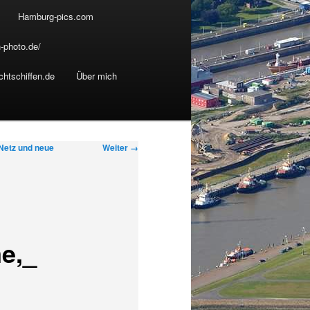
Hamburg-pics.com
-photo.de/
chtschiffen.de
Über mich
B
Weiter →
 Netz und neue
i
l
d
e
r
e,_
-
N
a
v