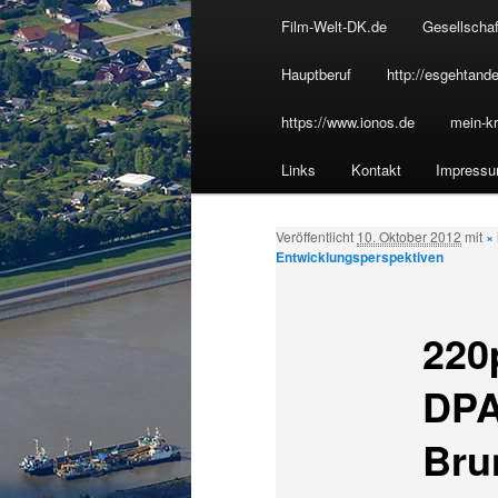
u
Film-Welt-DK.de
Gesellschaf
Inhalt
p
t
Hauptberuf
http://esgehtande
wechseln
m
https://www.ionos.de
mein-kr
e
n
Links
Kontakt
Impress
ü
Veröffentlicht
10. Oktober 2012
mit
×
Entwicklungsperspektiven
220
DPA
Bru