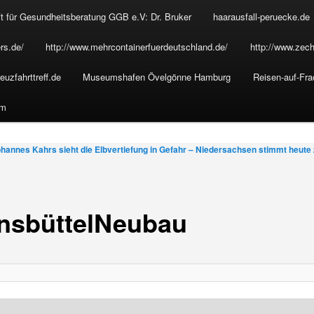
t für Gesundheitsberatung GGB e.V: Dr. Bruker
haarausfall-peruecke.de
rs.de/
http://www.mehrcontainerfuerdeutschland.de/
http://www.zech
euzfahrttreff.de
Museumshafen Övelgönne Hamburg
Reisen-auf-Fra
um
hannes Kahrs sieht die Elbvertiefung in Gefahr – Niedersachsen stimmt heute
nsbüttelNeubau