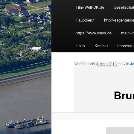
u
Film-Welt-DK.de
Gesellschaf
Inhalt
p
t
Hauptberuf
http://esgehtande
wechseln
m
https://www.ionos.de
mein-kr
e
n
Links
Kontakt
Impress
ü
Veröffentlicht
3. April 2012
mit
×
in
Jo
Bru