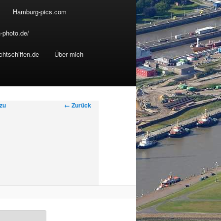
Hamburg-pics.com
-photo.de/
chtschiffen.de
Über mich
B
← Zurück
 zu
i
l
d
e
r
-
N
a
v