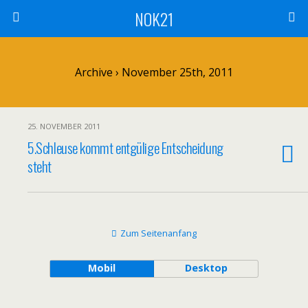
NOK21
Archive › November 25th, 2011
25. NOVEMBER 2011
5.Schleuse kommt entgülige Entscheidung
steht
Zum Seitenanfang
Mobil
Desktop